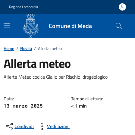
Vai ai contenuti
Vai al footer
Regione Lombardia
Comune di Meda
Home
/
Novità
/
Allerta meteo
Allerta meteo
Dettagli della notizia
Allerta Meteo codice Giallo per Rischio Idrogeologico
Data:
Tempo di lettura:
< 1 min
13 marzo 2025
Condividi
Vedi azioni