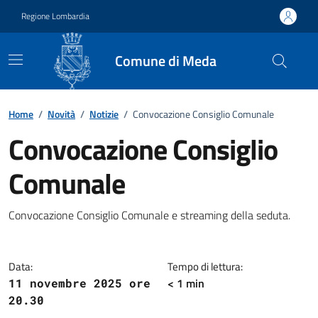
Vai ai contenuti
Vai al footer
Regione Lombardia
Comune di Meda
Home
/
Novità
/
Notizie
/
Convocazione Consiglio Comunale
Convocazione Consiglio
Comunale
Dettagli della notizia
Convocazione Consiglio Comunale e streaming della seduta.
Data:
Tempo di lettura:
< 1 min
11 novembre 2025 ore
20.30