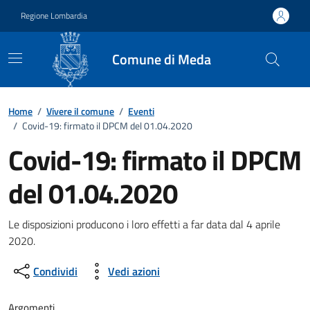
Vai ai contenuti
Vai al footer
Regione Lombardia
Comune di Meda
Home
/
Vivere il comune
/
Eventi
/
Covid-19: firmato il DPCM del 01.04.2020
Covid-19: firmato il DPCM
del 01.04.2020
Dettagli della notizia
Le disposizioni producono i loro effetti a far data dal 4 aprile
2020.
Condividi
Vedi azioni
Argomenti