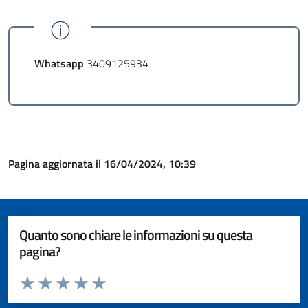
Whatsapp
3409125934
Pagina aggiornata il 16/04/2024, 10:39
Quanto sono chiare le informazioni su questa
pagina?
Valuta da 1 a 5 stelle la pagina
Valuta 1 stelle su 5
Valuta 2 stelle su 5
Valuta 3 stelle su 5
Valuta 4 stelle su 5
Valuta 5 stelle su 5