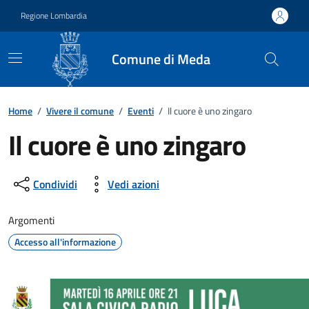
Vai ai contenuti
Vai al footer
Regione Lombardia
Comune di Meda
Home
/
Vivere il comune
/
Eventi
/
Il cuore è uno zingaro
Il cuore è uno zingaro
Dettagli della notizia
Condividi
Vedi azioni
Argomenti
Accesso all'informazione