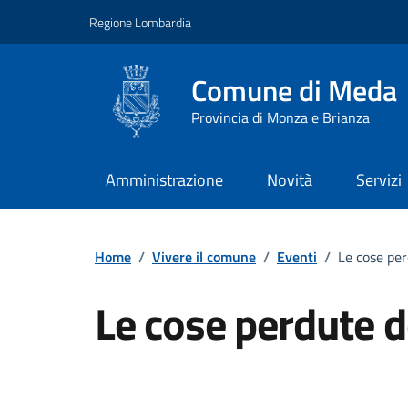
Vai ai contenuti
Vai al footer
Regione Lombardia
Comune di Meda
Provincia di Monza e Brianza
Amministrazione
Novità
Servizi
Home
/
Vivere il comune
/
Eventi
/
Le cose per
Le cose perdute de
Dettagli della notizi