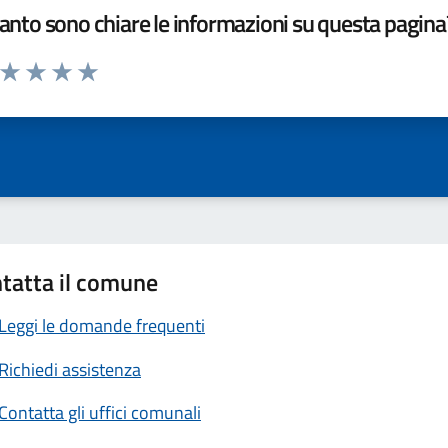
nto sono chiare le informazioni su questa pagina
a da 1 a 5 stelle la pagina
ta 1 stelle su 5
Valuta 2 stelle su 5
Valuta 3 stelle su 5
Valuta 4 stelle su 5
Valuta 5 stelle su 5
tatta il comune
Leggi le domande frequenti
Richiedi assistenza
Contatta gli uffici comunali