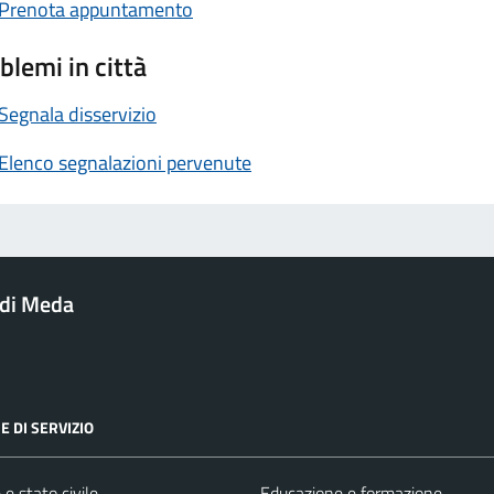
Prenota appuntamento
blemi in città
Segnala disservizio
Elenco segnalazioni pervenute
di Meda
E DI SERVIZIO
e stato civile
Educazione e formazione