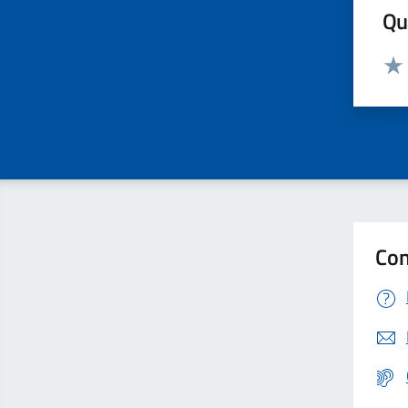
Qua
Valut
Valu
Con