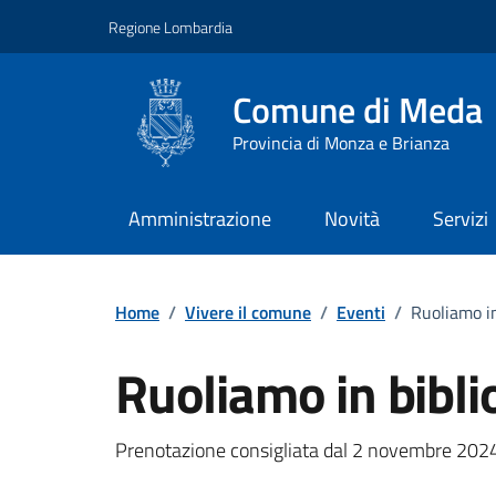
Vai ai contenuti
Vai al footer
Regione Lombardia
Comune di Meda
Provincia di Monza e Brianza
Amministrazione
Novità
Servizi
Home
/
Vivere il comune
/
Eventi
/
Ruoliamo in
Ruoliamo in bibli
Dettagli della notizi
Prenotazione consigliata dal 2 novembre 2024 -