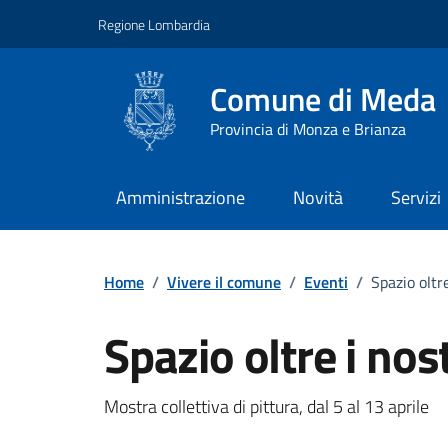
Vai ai contenuti
Vai al footer
Regione Lombardia
Comune di Meda
Provincia di Monza e Brianza
Amministrazione
Novità
Servizi
Home
/
Vivere il comune
/
Eventi
/
Spazio oltre
Spazio oltre i nos
Dettagli della notizi
Mostra collettiva di pittura, dal 5 al 13 aprile