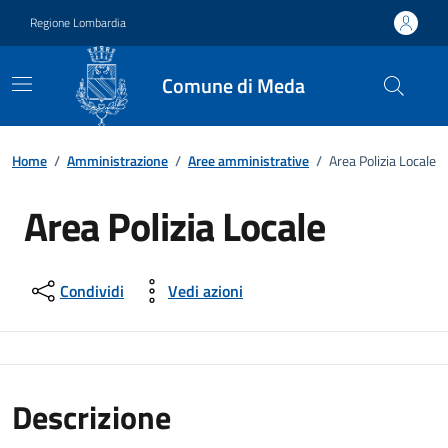
Vai ai contenuti
Vai al footer
Regione Lombardia
Comune di Meda
Home
/
Amministrazione
/
Aree amministrative
/
Area Polizia Locale
Area Polizia Locale
Condividi
Vedi azioni
Descrizione