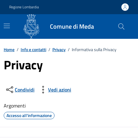
Vai ai contenuti
Vai al footer
Regione Lombardia
Comune di Meda
Home
/
Info e contatti
/
Privacy
/
Informativa sulla Privacy
Privacy
Condividi
Vedi azioni
Argomenti
Accesso all'informazione