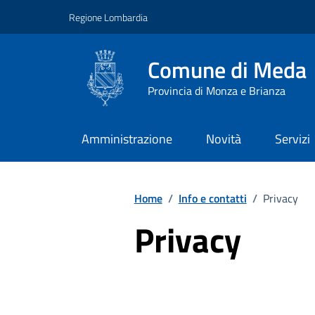
Vai ai contenuti
Vai al footer
Regione Lombardia
Comune di Meda
Provincia di Monza e Brianza
Amministrazione
Novità
Servizi
Home
/
Info e contatti
/
Privacy
Privacy