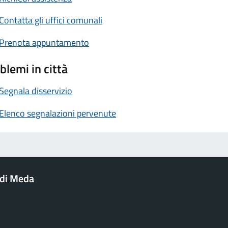
Contatta gli uffici comunali
Prenota appuntamento
blemi in città
Segnala disservizio
Elenco segnalazioni pervenute
di Meda