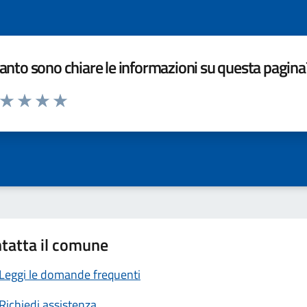
nto sono chiare le informazioni su questa pagina
a da 1 a 5 stelle la pagina
ta 1 stelle su 5
Valuta 2 stelle su 5
Valuta 3 stelle su 5
Valuta 4 stelle su 5
Valuta 5 stelle su 5
tatta il comune
Leggi le domande frequenti
Richiedi assistenza