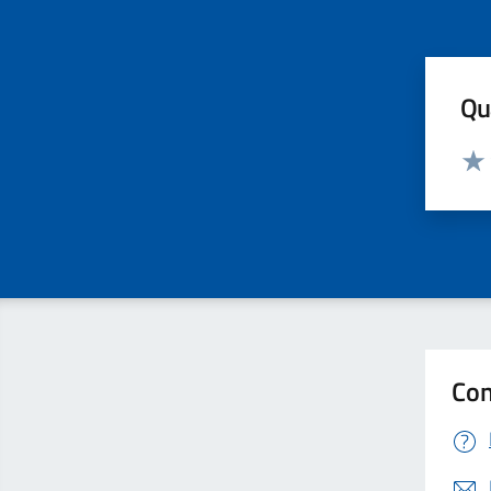
Qua
Valut
Valu
Con