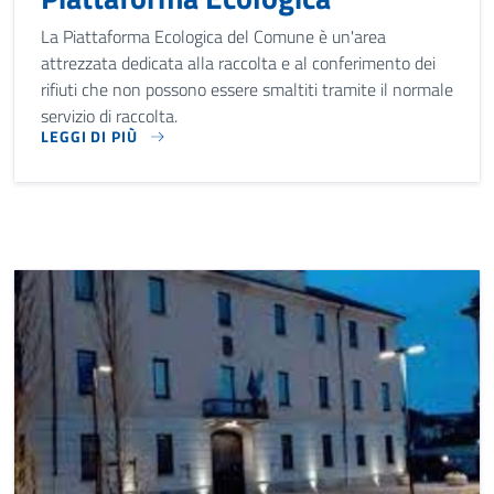
La Piattaforma Ecologica del Comune è un'area
attrezzata dedicata alla raccolta e al conferimento dei
rifiuti che non possono essere smaltiti tramite il normale
servizio di raccolta.
LEGGI DI PIÙ
LA PIATTAFORMA ECOLOGICA DEL COMUNE È UN'AREA ATTRE