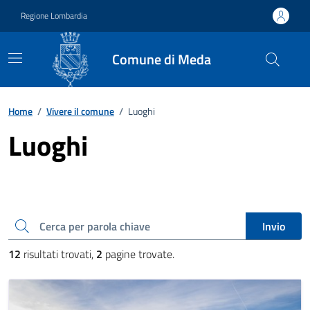
Vai ai contenuti
Vai al footer
Regione Lombardia
Comune di Meda
Home
/
Vivere il comune
/
Luoghi
Luoghi
Cerca una parola chiave
Invio
12
risultati trovati,
2
pagine trovate.