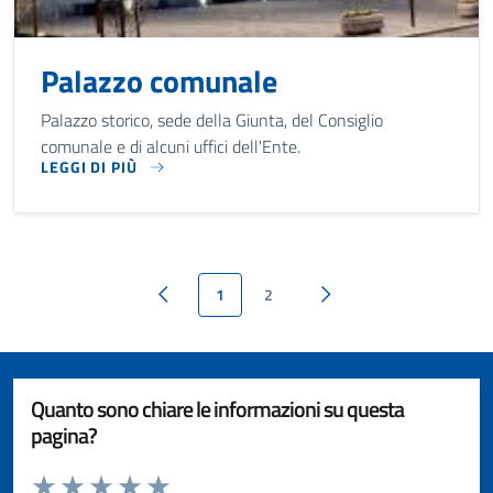
Palazzo comunale
Palazzo storico, sede della Giunta, del Consiglio
comunale e di alcuni uffici dell'Ente.
LEGGI DI PIÙ
PALAZZO STORICO, SEDE DELLA GIUNTA, DEL CONSIGLIO CO
1
2
Pagina precedente
Pagina successiva
Quanto sono chiare le informazioni su questa
pagina?
Valuta da 1 a 5 stelle la pagina