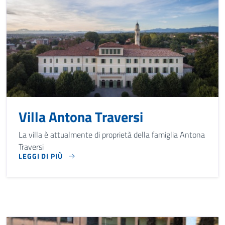
Villa Antona Traversi
La villa è attualmente di proprietà della famiglia Antona
Traversi
LEGGI DI PIÙ
LA VILLA È ATTUALMENTE DI PROPRIETÀ DELLA FAMIGLIA 