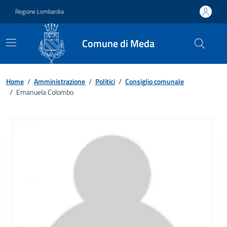
Vai ai contenuti
Vai al footer
Regione Lombardia
Comune di Meda
Home
/
Amministrazione
/
Politici
/
Consiglio comunale
/
Emanuela Colombo