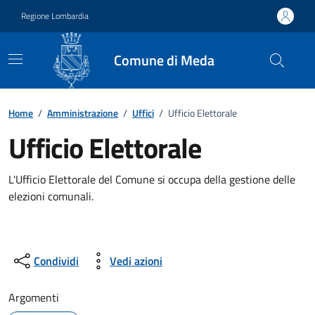
Vai ai contenuti
Vai al footer
Regione Lombardia
Comune di Meda
Dettagli dell'ufficio
Home
/
Amministrazione
/
Uffici
/
Ufficio Elettorale
Ufficio Elettorale
L'Ufficio Elettorale del Comune si occupa della gestione delle
elezioni comunali.
Condividi
Vedi azioni
Argomenti