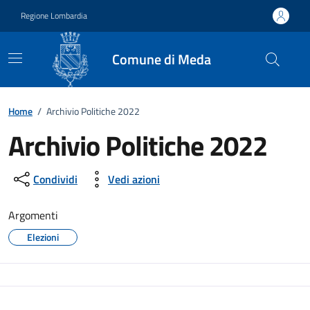
Vai ai contenuti
Vai al footer
Regione Lombardia
Comune di Meda
Home
/
Archivio Politiche 2022
Archivio Politiche 2022
Condividi
Vedi azioni
Argomenti
Elezioni