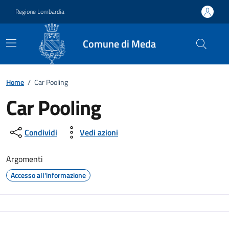
Vai ai contenuti
Vai al footer
Regione Lombardia
Comune di Meda
Home
/
Car Pooling
Car Pooling
Condividi
Vedi azioni
Argomenti
Accesso all'informazione