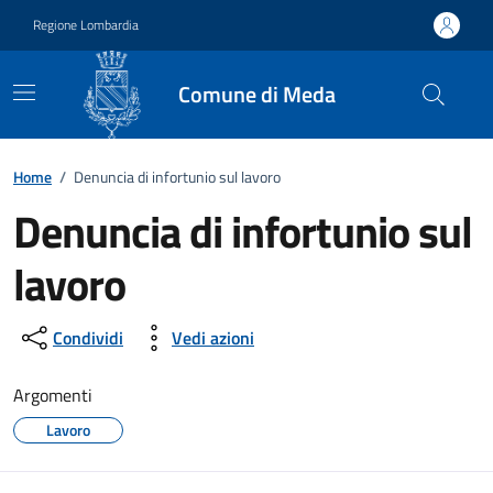
Vai ai contenuti
Vai al footer
Regione Lombardia
Comune di Meda
Home
/
Denuncia di infortunio sul lavoro
Denuncia di infortunio sul
lavoro
Condividi
Vedi azioni
Argomenti
Lavoro