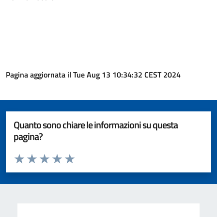
Pagina aggiornata il Tue Aug 13 10:34:32 CEST 2024
Quanto sono chiare le informazioni su questa
pagina?
Valuta da 1 a 5 stelle la pagina
Valuta 1 stelle su 5
Valuta 2 stelle su 5
Valuta 3 stelle su 5
Valuta 4 stelle su 5
Valuta 5 stelle su 5