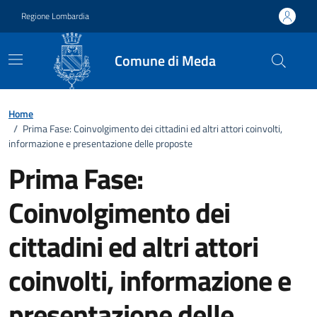
Vai ai contenuti
Vai al footer
Regione Lombardia
Comune di Meda
Home
/
Prima Fase: Coinvolgimento dei cittadini ed altri attori coinvolti,
informazione e presentazione delle proposte
Prima Fase:
Coinvolgimento dei
cittadini ed altri attori
coinvolti, informazione e
presentazione delle