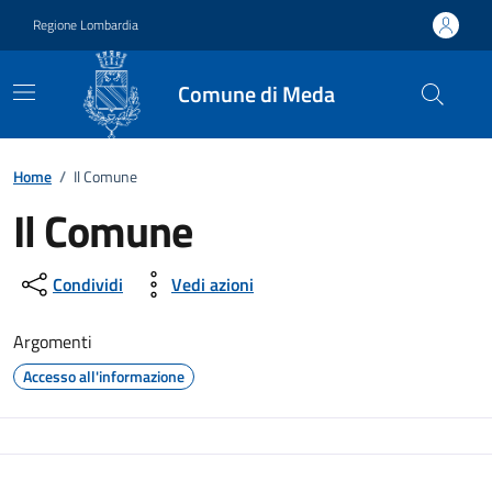
Vai ai contenuti
Vai al footer
Regione Lombardia
Comune di Meda
Home
/
Il Comune
Il Comune
Condividi
Vedi azioni
Argomenti
Accesso all'informazione