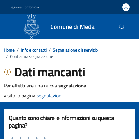
Vai ai contenuti
Vai al footer
Regione Lombardia
Comune di Meda
Home
/
Info e contatti
/
Segnalazione disservizio
/
Conferma segnalazione
Dati mancanti
Per effettuare una nuova
segnalazione.
visita la pagina
segnalazioni
Quanto sono chiare le informazioni su questa
pagina?
Valuta da 1 a 5 stelle la pagina