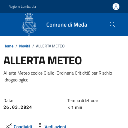
Vai ai contenuti
Vai al footer
Regione Lombardia
Comune di Meda
Home
/
Novità
/
ALLERTA METEO
ALLERTA METEO
Dettagli della notizia
Allerta Meteo codice Giallo (Ordinaria Criticità) per Rischio
Idrogeologico
Data:
Tempo di lettura:
< 1 min
26.03.2024
Condividi
Vedi azioni