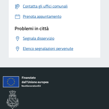
Contatta gli uffici comunali
Prenota appuntamento
Problemi in città
Segnala disservizio
Elenco segnalazioni pervenute