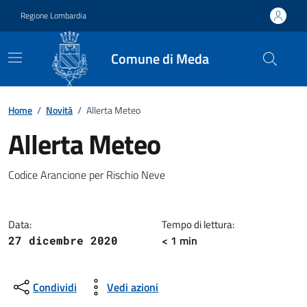
Vai ai contenuti
Vai al footer
Regione Lombardia
Comune di Meda
Home
/
Novità
/
Allerta Meteo
Allerta Meteo
Dettagli della notizia
Codice Arancione per Rischio Neve
Data:
Tempo di lettura:
< 1 min
27 dicembre 2020
Condividi
Vedi azioni