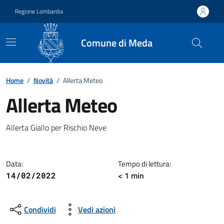
Vai ai contenuti
Vai al footer
Regione Lombardia
Comune di Meda
Home
/
Novità
/
Allerta Meteo
Allerta Meteo
Dettagli della notizia
Allerta Giallo per Rischio Neve
Data:
Tempo di lettura:
< 1 min
14/02/2022
Condividi
Vedi azioni