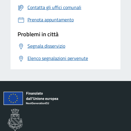
Contatta gli uffici comunali
Prenota appuntamento
Problemi in città
Segnala disservizio
Elenco segnalazioni pervenute