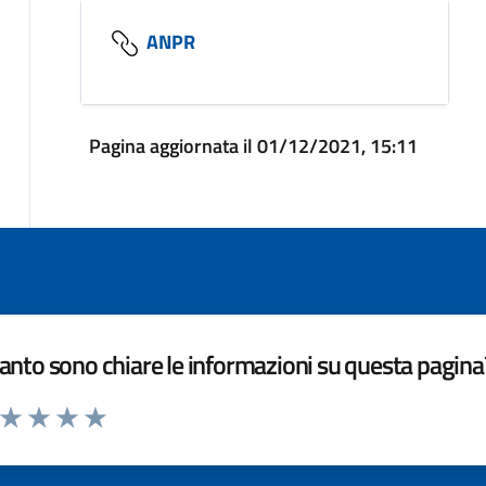
ANPR
Pagina aggiornata il 01/12/2021, 15:11
nto sono chiare le informazioni su questa pagina
a da 1 a 5 stelle la pagina
ta 1 stelle su 5
Valuta 2 stelle su 5
Valuta 3 stelle su 5
Valuta 4 stelle su 5
Valuta 5 stelle su 5