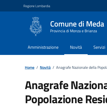
Vai ai contenuti
Vai al footer
Regione Lombardia
Comune di Meda
Provincia di Monza e Brianza
Amministrazione
Novità
Servizi
Home
/
Novità
/
Anagrafe Nazionale della Popolaz
Anagrafe Naziona
Popolazione Resid