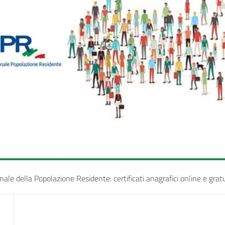
le della Popolazione Residente: certificati anagrafici online e gratuit