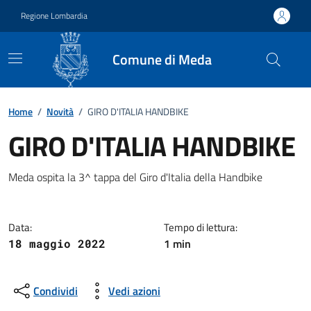
Vai ai contenuti
Vai al footer
Regione Lombardia
Comune di Meda
Home
/
Novità
/
GIRO D'ITALIA HANDBIKE
GIRO D'ITALIA HANDBIKE
Dettagli della notizia
Meda ospita la 3^ tappa del Giro d'Italia della Handbike
Data:
Tempo di lettura:
1 min
18 maggio 2022
Condividi
Vedi azioni