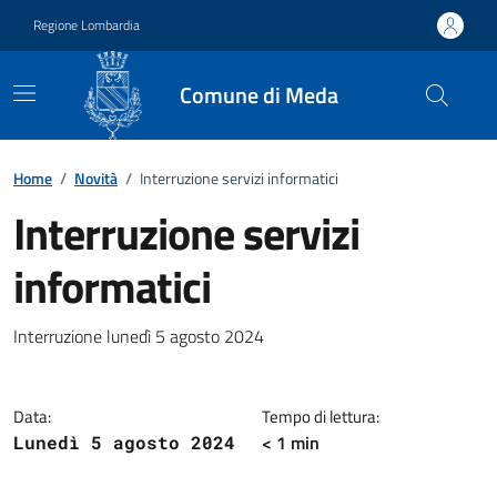
Vai ai contenuti
Vai al footer
Regione Lombardia
Comune di Meda
Home
/
Novità
/
Interruzione servizi informatici
Interruzione servizi
informatici
Dettagli della notizia
Interruzione lunedì 5 agosto 2024
Data:
Tempo di lettura:
< 1 min
Lunedì 5 agosto 2024