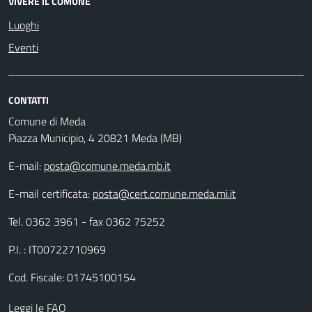
VIVERE IL COMUNE
Luoghi
Eventi
CONTATTI
Comune di Meda
Piazza Municipio, 4 20821 Meda (MB)
E-mail:
posta@comune.meda.mb.it
E-mail certificata:
posta@cert.comune.meda.mi.it
Tel. 0362 3961 - fax 0362 75252
P.I. : IT00722710969
Cod. Fiscale: 01745100154
Leggi le FAQ