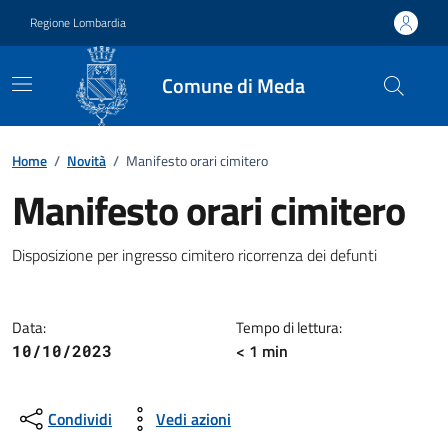
Vai ai contenuti
Vai al footer
Regione Lombardia
Comune di Meda
Home
/
Novità
/
Manifesto orari cimitero
Manifesto orari cimitero
Dettagli della notizia
Disposizione per ingresso cimitero ricorrenza dei defunti
Data:
Tempo di lettura:
< 1 min
10/10/2023
Condividi
Vedi azioni