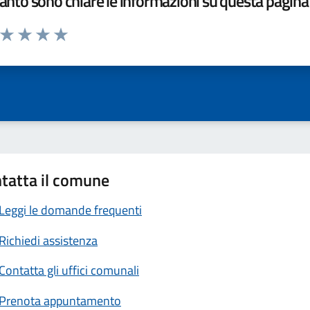
nto sono chiare le informazioni su questa pagina
a da 1 a 5 stelle la pagina
ta 1 stelle su 5
Valuta 2 stelle su 5
Valuta 3 stelle su 5
Valuta 4 stelle su 5
Valuta 5 stelle su 5
tatta il comune
Leggi le domande frequenti
Richiedi assistenza
Contatta gli uffici comunali
Prenota appuntamento