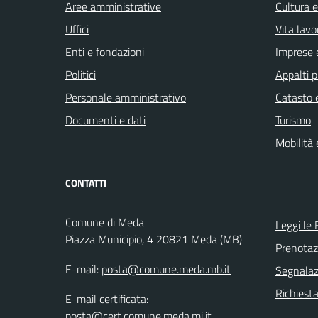
Aree amministrative
Cultura 
Uffici
Vita lavo
Enti e fondazioni
Imprese 
Politici
Appalti p
Personale amministrativo
Catasto e
Documenti e dati
Turismo
Mobilità 
CONTATTI
Comune di Meda
Leggi le
Piazza Municipio, 4 20821 Meda (MB)
Prenota
E-mail:
posta@comune.meda.mb.it
Segnalazi
Richiesta
E-mail certificata:
posta@cert.comune.meda.mi.it