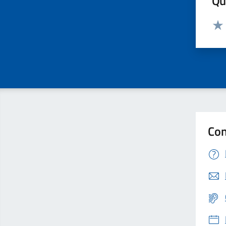
Qua
Valut
Valu
Con