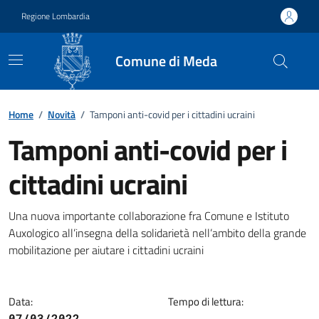
Vai ai contenuti
Vai al footer
Regione Lombardia
Comune di Meda
Home
/
Novità
/
Tamponi anti-covid per i cittadini ucraini
Tamponi anti-covid per i
cittadini ucraini
Dettagli della notizia
Una nuova importante collaborazione fra Comune e Istituto
Auxologico all’insegna della solidarietà nell’ambito della grande
mobilitazione per aiutare i cittadini ucraini
Data:
Tempo di lettura:
07/03/2022