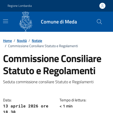
Vai ai contenuti
Vai al footer
Regione Lombardia
Comune di Meda
Home
/
Novità
/
Notizie
/
Commissione Consiliare Statuto e Regolamenti
Commissione Consiliare
Statuto e Regolamenti
Dettagli della notizia
Seduta commissione consiliare Statuto e Regolamenti
Data:
Tempo di lettura:
< 1 min
13 aprile 2026 ore
18.30