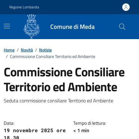
Vai ai contenuti
Vai al footer
Regione Lombardia
Comune di Meda
Home
/
Novità
/
Notizie
/
Commissione Consiliare Territorio ed Ambiente
Commissione Consiliare
Territorio ed Ambiente
Dettagli della notizia
Seduta commissione consiliare Territorio ed Ambiente
Data:
Tempo di lettura:
< 1 min
19 novembre 2025 ore
18.30