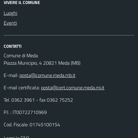
VIVERE IL COMUNE
Luoghi
Eventi
CONTATTI
Comune di Meda
Piazza Municipio, 4 20821 Meda (MB)
E-mail:
posta@comune.meda.mb.it
E-mail certificata:
posta@cert.comune.meda.mi.it
Tel. 0362 3961 - fax 0362 75252
P.I. : IT00722710969
Cod. Fiscale: 01745100154
Leggi le FAQ