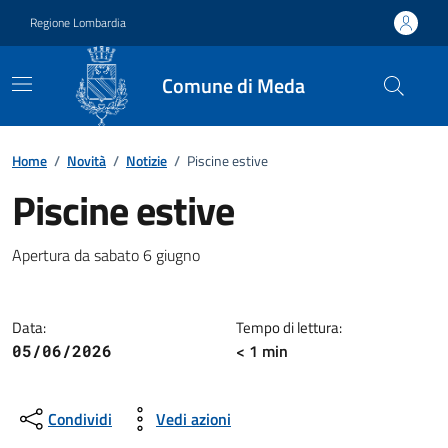
Vai ai contenuti
Vai al footer
Regione Lombardia
Comune di Meda
Home
/
Novità
/
Notizie
/
Piscine estive
Piscine estive
Dettagli della notizia
Apertura da sabato 6 giugno
Data:
Tempo di lettura:
< 1 min
05/06/2026
Condividi
Vedi azioni