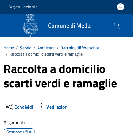
Vai ai contenuti
Vai al footer
Regione Lombardia
Comune di Meda
Home
/
Servizi
/
Ambiente
/
Raccolta differenziata
/
Raccolta a domicilio scarti verdi e ramaglie
Raccolta a domicilio
scarti verdi e ramaglie
Condividi
Vedi azioni
Argomenti
Gestione rifiuti