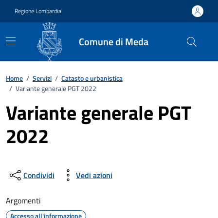
Vai ai contenuti
Vai al footer
Regione Lombardia
Comune di Meda
Home
/
Servizi
/
Catasto e urbanistica
/
Variante generale PGT 2022
Variante generale PGT
2022
Condividi
Vedi azioni
Argomenti
Accesso all'informazione