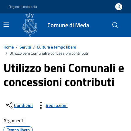
Vai ai contenuti
Vai al footer
Regione Lombardia
Comune di Meda
Home
/
Servizi
/
Cultura e tempo libero
/
Utilizzo beni Comunali e concessioni contributi
Utilizzo beni Comunali e
concessioni contributi
Condividi
Vedi azioni
Argomenti
Tempo libero