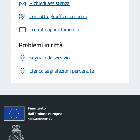
Richiedi assistenza
Contatta gli uffici comunali
Prenota appuntamento
Problemi in città
Segnala disservizio
Elenco segnalazioni pervenute