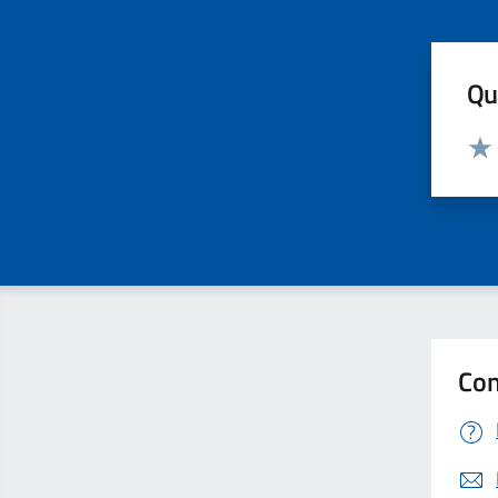
Qua
Valut
Valu
Con