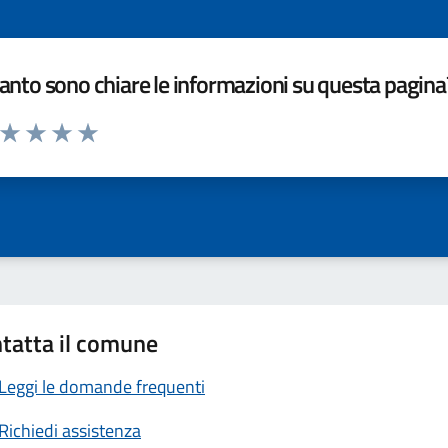
nto sono chiare le informazioni su questa pagina
a da 1 a 5 stelle la pagina
ta 1 stelle su 5
Valuta 2 stelle su 5
Valuta 3 stelle su 5
Valuta 4 stelle su 5
Valuta 5 stelle su 5
tatta il comune
Leggi le domande frequenti
Richiedi assistenza