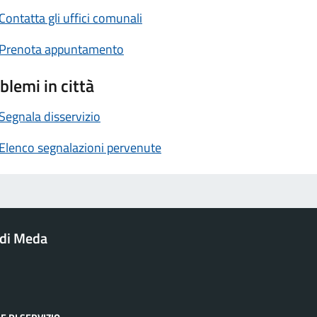
Contatta gli uffici comunali
Prenota appuntamento
blemi in città
Segnala disservizio
Elenco segnalazioni pervenute
di Meda