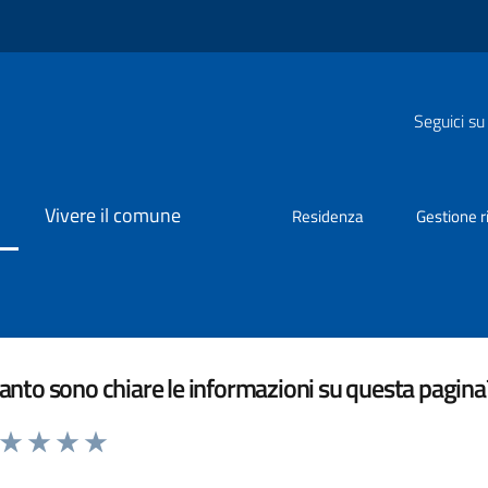
Seguici su
Vivere il comune
Residenza
Gestione ri
nto sono chiare le informazioni su questa pagina
a da 1 a 5 stelle la pagina
ta 1 stelle su 5
Valuta 2 stelle su 5
Valuta 3 stelle su 5
Valuta 4 stelle su 5
Valuta 5 stelle su 5