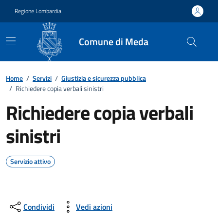
Vai ai contenuti
Vai al footer
Regione Lombardia
Comune di Meda
Home
/
Servizi
/
Giustizia e sicurezza pubblica
/
Richiedere copia verbali sinistri
Richiedere copia verbali
sinistri
Servizio attivo
Condividi
Vedi azioni