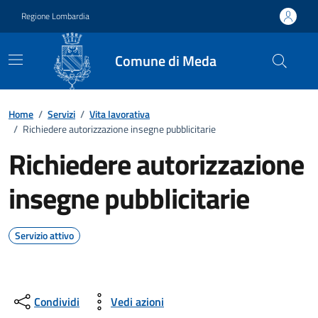
Vai ai contenuti
Vai al footer
Regione Lombardia
Comune di Meda
Home
/
Servizi
/
Vita lavorativa
/
Richiedere autorizzazione insegne pubblicitarie
Richiedere autorizzazione
insegne pubblicitarie
Servizio attivo
Condividi
Vedi azioni