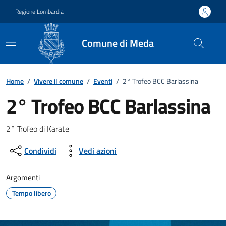
Vai ai contenuti
Vai al footer
Regione Lombardia
Comune di Meda
Home
/
Vivere il comune
/
Eventi
/
2° Trofeo BCC Barlassina
2° Trofeo BCC Barlassina
Dettagli della notizia
2° Trofeo di Karate
Condividi
Vedi azioni
Argomenti
Tempo libero