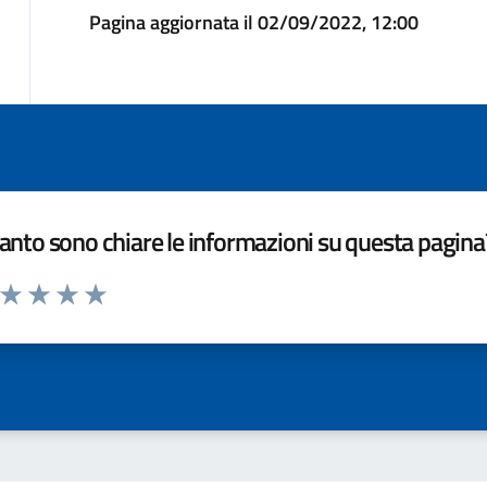
Pagina aggiornata il 02/09/2022, 12:00
nto sono chiare le informazioni su questa pagina
a da 1 a 5 stelle la pagina
ta 1 stelle su 5
Valuta 2 stelle su 5
Valuta 3 stelle su 5
Valuta 4 stelle su 5
Valuta 5 stelle su 5