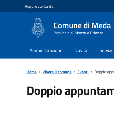
Vai ai contenuti
Vai al footer
Regione Lombardia
Comune di Meda
Provincia di Monza e Brianza
Amministrazione
Novità
Servizi
Home
/
Vivere il comune
/
Eventi
/
Doppio app
Doppio appuntam
Dettagli della notizi