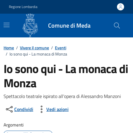
Vai ai contenuti
Vai al footer
Regione Lombardia
Comune di Meda
Home
/
Vivere il comune
/
Eventi
/
Io sono qui - La monaca di Monza
Io sono qui - La monaca di
Monza
Dettagli della notizia
Spettacolo teatrale ispirato all'opera di Alessandro Manzoni
Condividi
Vedi azioni
Argomenti