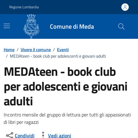
Vai ai contenuti
Vai al footer
Regione Lombardia
Comune di Meda
Home
/
Vivere il comune
/
Eventi
/
MEDAteen - book club per adolescenti e giovani adulti
MEDAteen - book club
per adolescenti e giovani
adulti
Dettagli della notizia
Incontro mensile del gruppo di lettura per tutti gli appassionati
di libri per ragazzi
Condividi
Vedi azioni