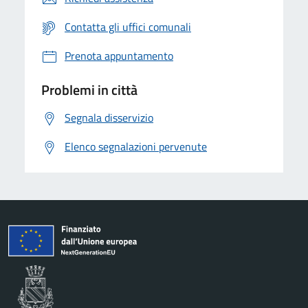
Contatta gli uffici comunali
Prenota appuntamento
Problemi in città
Segnala disservizio
Elenco segnalazioni pervenute