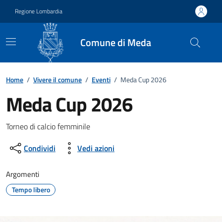
Vai ai contenuti
Vai al footer
Regione Lombardia
Comune di Meda
Home
/
Vivere il comune
/
Eventi
/
Meda Cup 2026
Meda Cup 2026
Dettagli della notizia
Torneo di calcio femminile
Condividi
Vedi azioni
Argomenti
Tempo libero