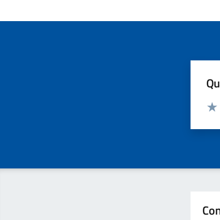
Qua
Valut
Valu
Con