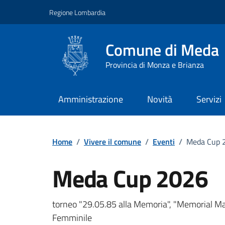
Vai ai contenuti
Vai al footer
Regione Lombardia
Comune di Meda
Provincia di Monza e Brianza
Amministrazione
Novità
Servizi
Home
/
Vivere il comune
/
Eventi
/
Meda Cup 
Meda Cup 2026
Dettagli della notizi
torneo "29.05.85 alla Memoria", "Memorial Mau
Femminile