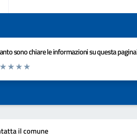
nto sono chiare le informazioni su questa pagina
a da 1 a 5 stelle la pagina
ta 1 stelle su 5
Valuta 2 stelle su 5
Valuta 3 stelle su 5
Valuta 4 stelle su 5
Valuta 5 stelle su 5
tatta il comune