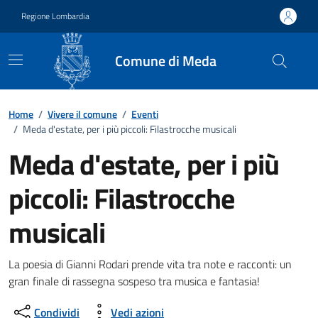
Vai ai contenuti
Vai al footer
Regione Lombardia
Comune di Meda
Home
/
Vivere il comune
/
Eventi
/
Meda d'estate, per i più piccoli: Filastrocche musicali
Meda d'estate, per i più
piccoli: Filastrocche
musicali
Dettagli della notizia
La poesia di Gianni Rodari prende vita tra note e racconti: un
gran finale di rassegna sospeso tra musica e fantasia!
Condividi
Vedi azioni