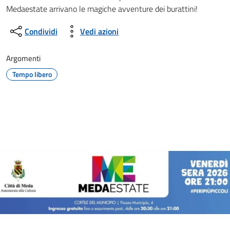
Dettagli della notizia
Medaestate arrivano le magiche avventure dei burattini!
Condividi
Vedi azioni
Argomenti
Tempo libero