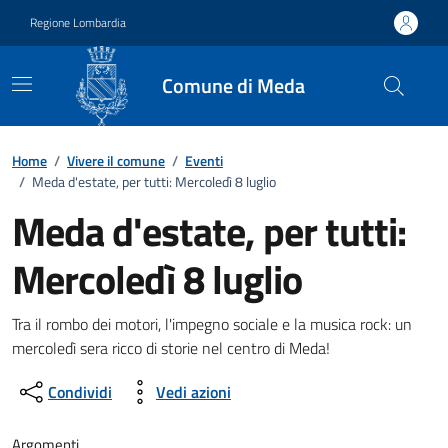
Vai ai contenuti
Vai al footer
Regione Lombardia
Comune di Meda
Home
/
Vivere il comune
/
Eventi
/
Meda d'estate, per tutti: Mercoledì 8 luglio
Meda d'estate, per tutti:
Mercoledì 8 luglio
Dettagli della notizia
Tra il rombo dei motori, l'impegno sociale e la musica rock: un
mercoledì sera ricco di storie nel centro di Meda!
Condividi
Vedi azioni
Argomenti