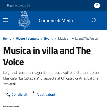
Vai ai contenuti
Vai al footer
Regione Lombardia
Comune di Meda
Home
/
Vivere il comune
/
Eventi
/
Musica in villa and The Voice
Musica in villa and The
Voice
Dettagli della notizia
Le grandi voci e la magia della musica sotto le stelle: il Corpo
Musicale "La Cittadina" vi aspetta al Chiostro di Villa Antona
Traversi!
Condividi
Vedi azioni
Argomenti