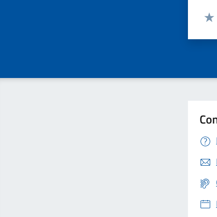
Valut
Valu
Con