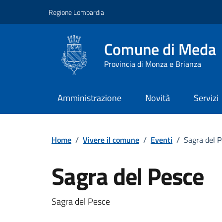
Vai ai contenuti
Vai al footer
Regione Lombardia
Comune di Meda
Provincia di Monza e Brianza
Amministrazione
Novità
Servizi
Home
/
Vivere il comune
/
Eventi
/
Sagra del 
Sagra del Pesce
Dettagli della notizi
Sagra del Pesce