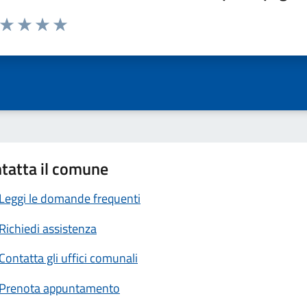
a da 1 a 5 stelle la pagina
ta 1 stelle su 5
Valuta 2 stelle su 5
Valuta 3 stelle su 5
Valuta 4 stelle su 5
Valuta 5 stelle su 5
tatta il comune
Leggi le domande frequenti
Richiedi assistenza
Contatta gli uffici comunali
Prenota appuntamento