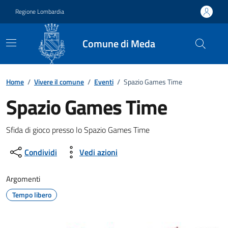
Vai ai contenuti
Vai al footer
Regione Lombardia
Comune di Meda
Home
/
Vivere il comune
/
Eventi
/
Spazio Games Time
Spazio Games Time
Dettagli della notizia
Sfida di gioco presso lo Spazio Games Time
Condividi
Vedi azioni
Argomenti
Tempo libero